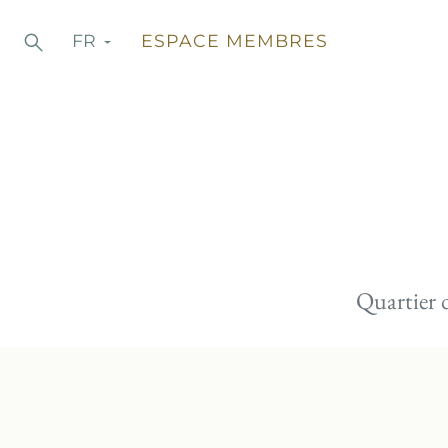
Aller
Recherche
FR
ESPACE MEMBRES
Chercher
au
contenu
Quartier 