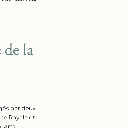
 de la
igés par deux
lace Royale et
-Arts.