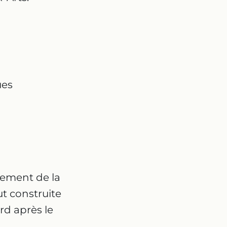
ues
gement de la
ut construite
rd après le