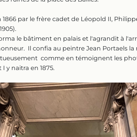
en 1866 par le frère cadet de Léopold II, Phili
1905).
forma le bâtiment en palais et l'agrandit à l'ar
onneur. Il confia au peintre Jean Portaels la 
tueusement comme en témoignent les phot
t I y naitra en 1875.