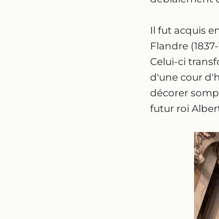
Il fut acquis 
Flandre (1837-
Celui-ci trans
d'une cour d'h
décorer somp
futur roi Alber