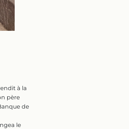
endit à la
on père
 Banque de
ngea le